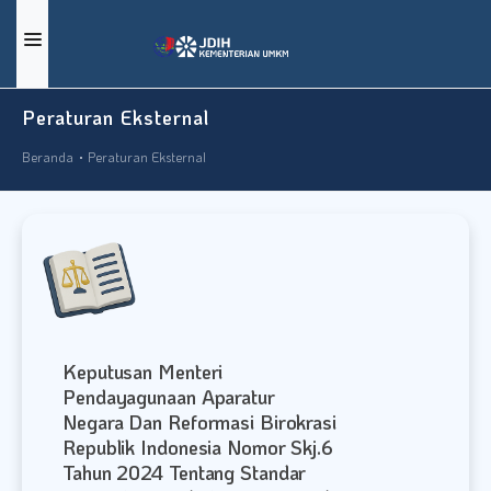
BERANDA
Peraturan Eksternal
DOKUMEN
Beranda
Peraturan Eksternal
BERITA
TENTANG KAMI
DOKUMEN PEMBENTUKAN PUU
GRAFIK STATISTIK
PRASYARAT
Keputusan Menteri
Pendayagunaan Aparatur
KONTAK KAMI
Negara Dan Reformasi Birokrasi
Republik Indonesia Nomor Skj.6
KAMUS HUKUM
Tahun 2024 Tentang Standar