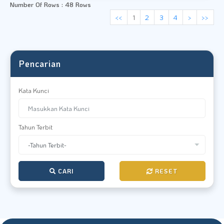
Number Of Rows : 48 Rows
<<
1
2
3
4
>
>>
Pencarian
Kata Kunci
Tahun Terbit
CARI
RESET