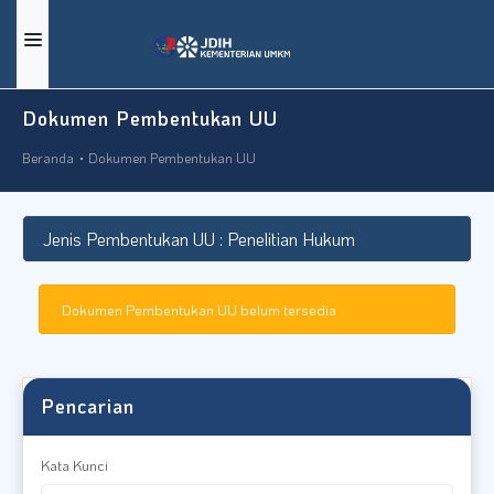
BERANDA
Dokumen Pembentukan UU
DOKUMEN
Beranda
Dokumen Pembentukan UU
BERITA
TENTANG KAMI
DOKUMEN PEMBENTUKAN PUU
Dokumen Pembentukan UU belum tersedia
GRAFIK STATISTIK
PRASYARAT
Pencarian
KONTAK KAMI
KAMUS HUKUM
Kata Kunci