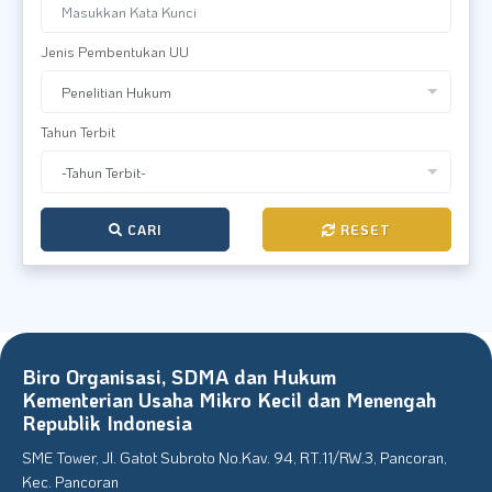
F A Q
EN|ID
Jenis Pembentukan UU
Tahun Terbit
CARI
RESET
Biro Organisasi, SDMA dan Hukum
Kementerian Usaha Mikro Kecil dan Menengah
Republik Indonesia
SME Tower, Jl. Gatot Subroto No.Kav. 94, RT.11/RW.3, Pancoran,
Kec. Pancoran