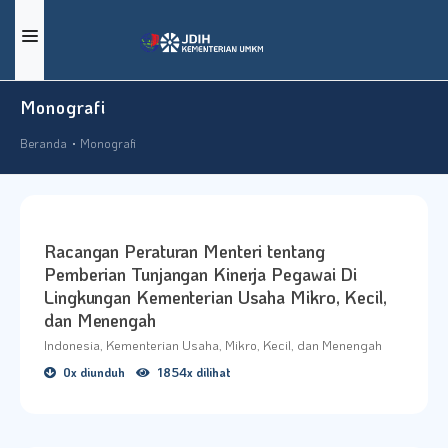
BERANDA
Monografi
DOKUMEN
Beranda
Monografi
BERITA
TENTANG KAMI
Racangan Peraturan Menteri tentang
DOKUMEN PEMBENTUKAN PUU
Pemberian Tunjangan Kinerja Pegawai Di
Lingkungan Kementerian Usaha Mikro, Kecil,
GRAFIK STATISTIK
dan Menengah
PRASYARAT
Indonesia, Kementerian Usaha, Mikro, Kecil, dan Menengah
0x diunduh
1854x dilihat
KONTAK KAMI
KAMUS HUKUM