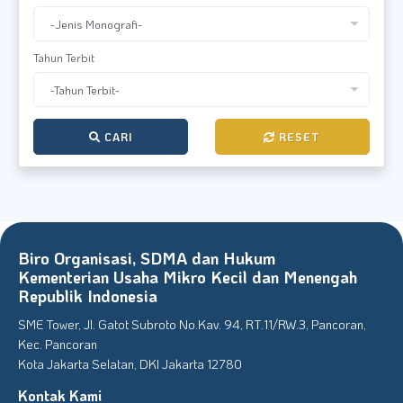
Tahun Terbit
CARI
RESET
Biro Organisasi, SDMA dan Hukum
Kementerian Usaha Mikro Kecil dan Menengah
Republik Indonesia
SME Tower, Jl. Gatot Subroto No.Kav. 94, RT.11/RW.3, Pancoran,
Kec. Pancoran
Kota Jakarta Selatan, DKI Jakarta 12780
Kontak Kami