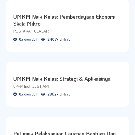
F A Q
EN|ID
UMKM Naik Kelas: Pemberdayaan Ekonomi
Skala Mikro
PUSTAKA PELAJAR
0x diunduh
2407x dilihat
UMKM Naik Kelas: Strategi & Aplikasinya
LPPM Institut STIAMI
0x diunduh
2362x dilihat
Petunjuk Pelaksanaan Layanan Bantuan Dan